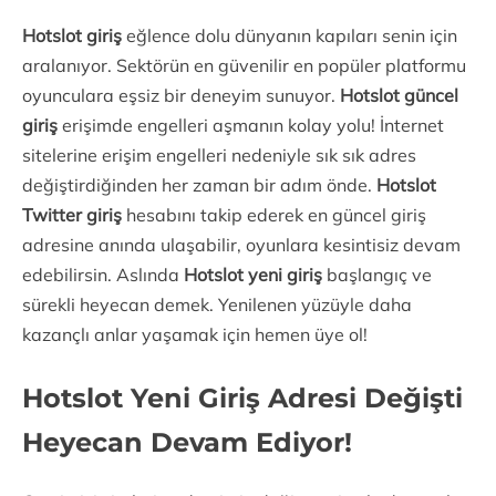
Hotslot giriş
eğlence dolu dünyanın kapıları senin için
aralanıyor. Sektörün en güvenilir en popüler platformu
oyunculara eşsiz bir deneyim sunuyor.
Hotslot güncel
giriş
erişimde engelleri aşmanın kolay yolu! İnternet
sitelerine erişim engelleri nedeniyle sık sık adres
değiştirdiğinden her zaman bir adım önde.
Hotslot
Twitter giriş
hesabını takip ederek en güncel giriş
adresine anında ulaşabilir, oyunlara kesintisiz devam
edebilirsin. Aslında
Hotslot yeni giriş
başlangıç ve
sürekli heyecan demek. Yenilenen yüzüyle daha
kazançlı anlar yaşamak için hemen üye ol!
Hotslot Yeni Giriş Adresi Değişti
Heyecan Devam Ediyor!