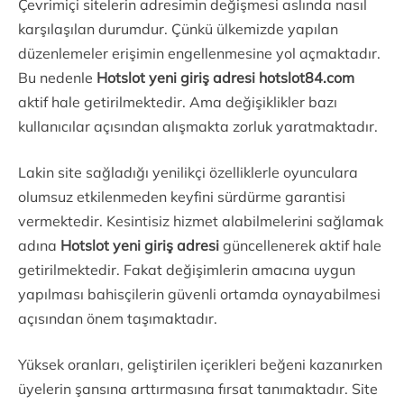
Çevrimiçi sitelerin adresimin değişmesi aslında nasıl
karşılaşılan durumdur. Çünkü ülkemizde yapılan
düzenlemeler erişimin engellenmesine yol açmaktadır.
Bu nedenle
Hotslot yeni giriş adresi hotslot84.com
aktif hale getirilmektedir. Ama değişiklikler bazı
kullanıcılar açısından alışmakta zorluk yaratmaktadır.
Lakin site sağladığı yenilikçi özelliklerle oyunculara
olumsuz etkilenmeden keyfini sürdürme garantisi
vermektedir. Kesintisiz hizmet alabilmelerini sağlamak
adına
Hotslot yeni giriş adresi
güncellenerek aktif hale
getirilmektedir. Fakat değişimlerin amacına uygun
yapılması bahisçilerin güvenli ortamda oynayabilmesi
açısından önem taşımaktadır.
Yüksek oranları, geliştirilen içerikleri beğeni kazanırken
üyelerin şansına arttırmasına fırsat tanımaktadır. Site