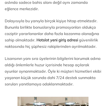
aslında sadece bahis alanı değil aynı zamanda
eğlence merkezidir.
Dolayısıyla bu yanıyla birçok kişiye hitap etmektedir.
Bununla birlikte bonuslarıyla promosyonları oldukça
caziptir yararlananlar daha fazla kazanma olanağına
sahip olmaktadır.
Hotslot yeni giriş adresi
güvenilirlik
noktasında hiç şüphesiz rakiplerinden ayrılmaktadır.
Lisansının yanı sıra üyelerinin bilgilerini korumak adına
aldığı önlemlerle huzur içerisinde hesap açılarak
oyunlar oynanmaktadır. Öyle ki müşteri hizmetleri ekibi
yaşanan küçük sorunda dahi 7/24 destek sunmakta
soruları yanıtlamaya odaklanmaktadır.