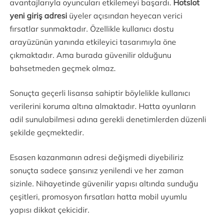
avantajlarıyla oyuncuları etkilemeyi başardı.
Hotslot
yeni giriş adresi
üyeler açısından heyecan verici
fırsatlar sunmaktadır. Özellikle kullanıcı dostu
arayüzünün yanında etkileyici tasarımıyla öne
çıkmaktadır. Ama burada güvenilir olduğunu
bahsetmeden geçmek olmaz.
Sonuçta geçerli lisansa sahiptir böylelikle kullanıcı
verilerini koruma altına almaktadır. Hatta oyunların
adil sunulabilmesi adına gerekli denetimlerden düzenli
şekilde geçmektedir.
Esasen kazanmanın adresi değişmedi diyebiliriz
sonuçta sadece şansınız yenilendi ve her zaman
sizinle. Nihayetinde güvenilir yapısı altında sunduğu
çeşitleri, promosyon fırsatları hatta mobil uyumlu
yapısı dikkat çekicidir.