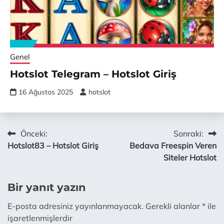
Genel
Hotslot Telegram – Hotslot Giriş
16 Ağustos 2025
hotslot
Yazı
Önceki:
Sonraki:
Hotslot83 – Hotslot Giriş
Bedava Freespin Veren
gezinmesi
Siteler Hotslot
Bir yanıt yazın
E-posta adresiniz yayınlanmayacak.
Gerekli alanlar
*
ile
işaretlenmişlerdir