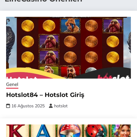
Genel
Hotslot84 – Hotslot Giriş
16 Ağustos 2025
hotslot