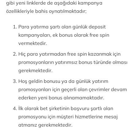
gibi yeni linklerde de aşağıdaki kampanya
özellikleriyle bahis oynatılmaktadır;
Para yatırma şartı olan günlük deposit
kampanyaları, ek bonus olarak free spin
vermektedir.
Hiç para yatırmadan free spin kazanmak için
promosyonların yatırımsız bonus türünde olması
gerekmektedir.
Hoş geldin bonusu ya da günlük yatırım
promosyonları için geçerli olan çevrimler devam
ederken yeni bonus alınamamaktadır.
İlk olarak bet şirketinin başvuru şartlı olan
promosyonu için müşteri hizmetlerine mesaj
atmanız gerekmektedir.