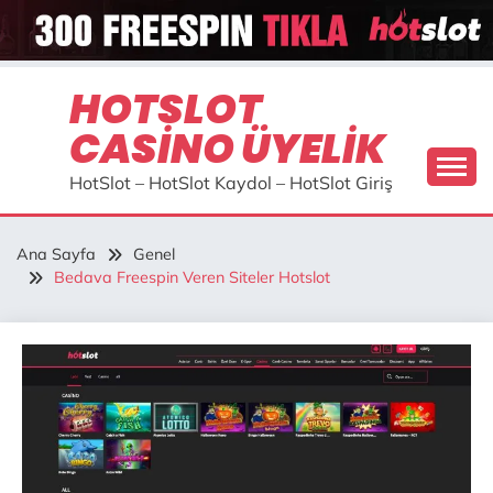
Skip
HOTSLOT
to
CASINO ÜYELIK
content
HotSlot – HotSlot Kaydol – HotSlot Giriş
Ana Sayfa
Genel
Bedava Freespin Veren Siteler Hotslot