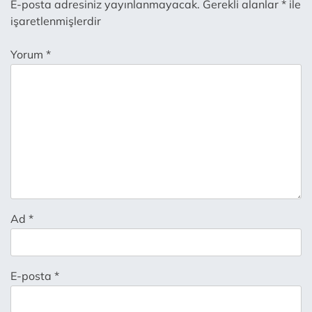
E-posta adresiniz yayınlanmayacak.
Gerekli alanlar
*
ile
işaretlenmişlerdir
Yorum
*
Ad
*
E-posta
*