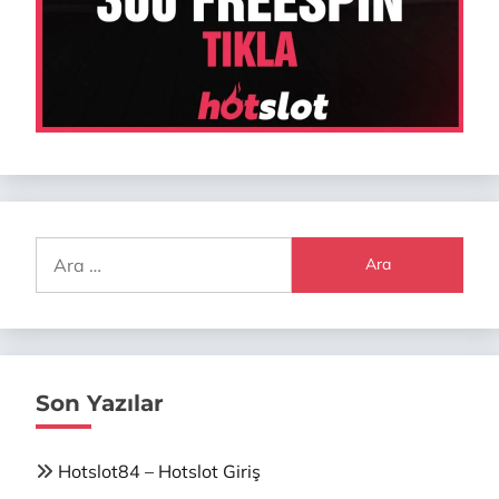
Arama:
Son Yazılar
Hotslot84 – Hotslot Giriş