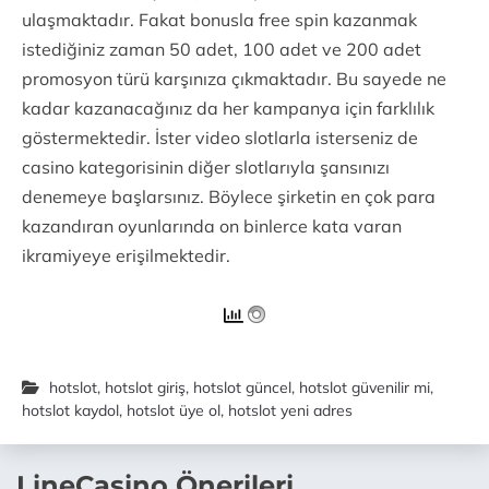
ulaşmaktadır. Fakat bonusla free spin kazanmak
istediğiniz zaman 50 adet, 100 adet ve 200 adet
promosyon türü karşınıza çıkmaktadır. Bu sayede ne
kadar kazanacağınız da her kampanya için farklılık
göstermektedir. İster video slotlarla isterseniz de
casino kategorisinin diğer slotlarıyla şansınızı
denemeye başlarsınız. Böylece şirketin en çok para
kazandıran oyunlarında on binlerce kata varan
ikramiyeye erişilmektedir.
hotslot
,
hotslot giriş
,
hotslot güncel
,
hotslot güvenilir mi
,
hotslot kaydol
,
hotslot üye ol
,
hotslot yeni adres
LineCasino Önerileri