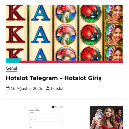
Genel
Hotslot Telegram – Hotslot Giriş
16 Ağustos 2025
hotslot