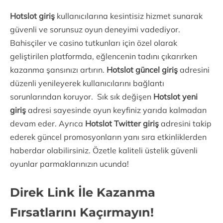
Hotslot giriş
kullanıcılarına kesintisiz hizmet sunarak
güvenli ve sorunsuz oyun deneyimi vadediyor.
Bahisçiler ve casino tutkunları için özel olarak
geliştirilen platformda, eğlencenin tadını çıkarırken
kazanma şansınızı artırın.
Hotslot güncel giriş
adresini
düzenli yenileyerek kullanıcılarını bağlantı
sorunlarından koruyor. Sık sık değişen
Hotslot yeni
giriş
adresi sayesinde oyun keyfiniz yarıda kalmadan
devam eder. Ayrıca
Hotslot Twitter giriş
adresini takip
ederek güncel promosyonların yanı sıra etkinliklerden
haberdar olabilirsiniz. Özetle kaliteli üstelik güvenli
oyunlar parmaklarınızın ucunda!
Direk Link İle Kazanma
Fırsatlarını Kaçırmayın!