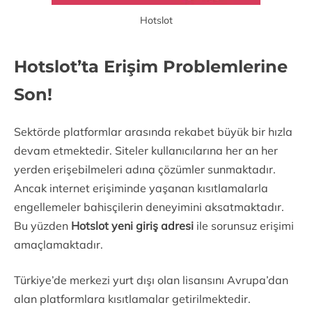
Hotslot
Hotslot’ta Erişim Problemlerine
Son!
Sektörde platformlar arasında rekabet büyük bir hızla
devam etmektedir. Siteler kullanıcılarına her an her
yerden erişebilmeleri adına çözümler sunmaktadır.
Ancak internet erişiminde yaşanan kısıtlamalarla
engellemeler bahisçilerin deneyimini aksatmaktadır.
Bu yüzden
Hotslot yeni giriş adresi
ile sorunsuz erişimi
amaçlamaktadır.
Türkiye’de merkezi yurt dışı olan lisansını Avrupa’dan
alan platformlara kısıtlamalar getirilmektedir.