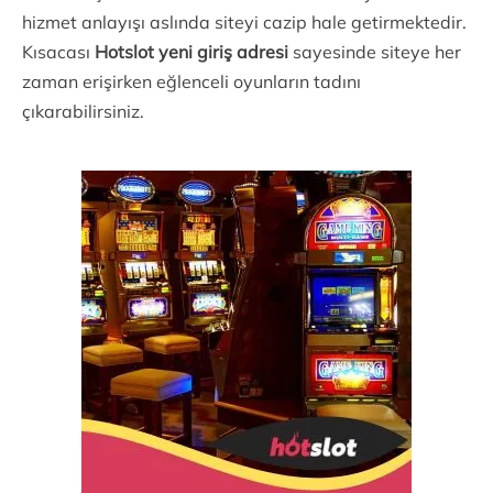
hizmet anlayışı aslında siteyi cazip hale getirmektedir.
Kısacası
Hotslot yeni giriş adresi
sayesinde siteye her
zaman erişirken eğlenceli oyunların tadını
çıkarabilirsiniz.