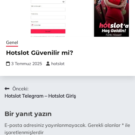
Genel
Hotslot Güvenilir mi?
3 Temmuz 2025
hotslot
Yazı
Önceki:
Hotslot Telegram – Hotslot Giriş
gezinmesi
Bir yanıt yazın
E-posta adresiniz yayınlanmayacak.
Gerekli alanlar
*
ile
işaretlenmişlerdir